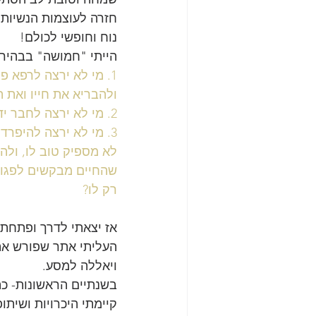
חזרה לעוצמות הנשיות 
נוח וחופשי לכולם!
הייתי "חמושה" בבהיר
1. מי לא ירצה לרפא 
ולהבריא את חייו ואת 
2. מי לא ירצה לחבר ידיים ולהשתתף באנרגיה שמחולל ספק הכוח הגדול של ה-עשייה המשותפת?
3. מי לא ירצה להיפרד
שהחיים מבקשים לפגוש 
רק לו?
אז יצאתי לדרך ופתחתי
העליתי אתר שפורש את 
ויאללה למסע.
בשנתיים הראשונות- כתב
קיימתי היכרויות ושיתו