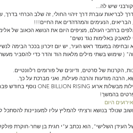
ורבני שיש לה...
רך לבריאות עוברת דרך זיהוי החולי, זה שלב הכרחי בדרך, ש
הבריאים, הנעימים והמהדהדים את החיים!!!
אלפים ברחבי העולם, מציפים היום את הנושא הכאוב של אלימו
י למאבק באלימות נגד נשים"
 ובחיפה במעמד ראש העיר, יש יום זיכרון בככר הבימה לנשי
 ( שימוש בשתי מילים מלאות הוד והדר כדי להסביר מעשה נ
בות, הקרנות של סרטים, ודיונים של פורומים רלוונטיים.
א, הרבה מודעות והרבה פעילות, ואני מברכת על כך.
גם אנחנו פה בחבל איילות מבשלות ארוע ON RISING
 פרטים בהמשך!
ירועים היום
וב שנולד בנושא ורציתי להמליץ עליו למעוניינות להסתכל ל
העידן השלישי", הוא נכתב ע"י חגית בן שחר-חוקרת פולקל