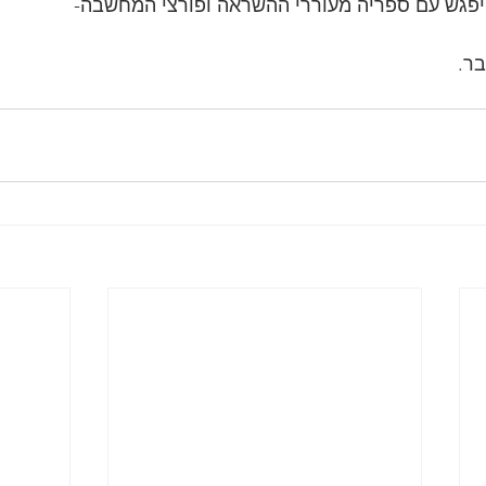
היפגש עם ספריה מעוררי ההשראה ופורצי המחשבה-