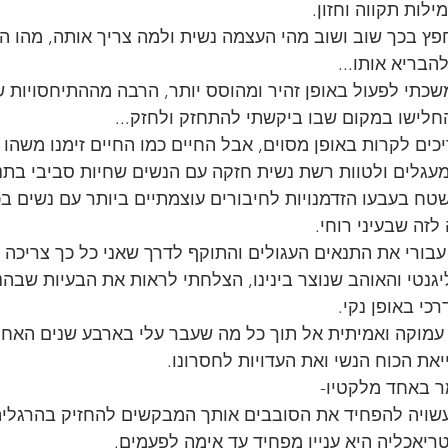
ילות תקווה וחזון.
פץ בכך שוב ושוב מהי העצמה נשית ולמה צריך אותה, מהו ה
הבריא אותו...
כתי לפעול באופן זהיר ומהוסס יותר, הרבה מההתיחסויות 
החלישו במקום שבו ביקשתי להתחזק ולחזק...
יכים לקרות באופן מסוים, אבל החיים כמו החיים זימנו משהו 
מעגלים ולטוות רשת נשית חזקה עם הנשים שחיות סביבי בת
ח בעבעו הזדמנויות לחיבורים עוצמתיים ביותר עם נשים בכ
 לזה שבעיני רוחי.
 עבורי את התנאים העגולים והתוקף לדרך שאני כל כך צריכה
גנטי והאוהב שנוצר בינינו, הצלחתי לראות את הבעיות שבהנ
כי באופן נקי.
מוקה ואמיתית אל תוך כל מה שעבר עלי בארבע שנים האחרונ
את הכוח הנשי ואת העדויות לחסרונו.
ר באחד מלקטיו-
ויה להפחיד את הסובבים אותך המבקשים להחזיק בהרגלי
ריאכליה היא עניין מפחיד עד אימה לפעמים.