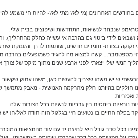
ם בחודשים האחרונים (מי לא? מתי לא?- להיות חי משמע להי
טראמפ שנבחר לנשיאות, התחדשות ושיפוצים בבית שלי.
 (שבאים לידי ביטוי גם בהרבה אי עשייה כחלק מהתהליך), ותו
 זקוקה בצורת- חומרים חדשים, שותפות לדרך והעמקת שורשי
י מספטמבר... קשה למצוא מה להגיד כשמופעלים בהרבה מיש
ך הנשי שלי יצאתי לפני ארבע שנים מתוך מיקס של צורך אי
הרגשתי ש-יש משהו שצריך להעשות כאן, משהו עמוק שקשור ל
נו חולקים בהיותנו חלק מהרקמה האנושית - מאבק מתמשך של
ואכזריות!
ת נוראיות ביחסים בין גבריות לנשיות בכל הצורות שלה.
ר בפלח החיים בו נטועים חיי בגלגול הזה-תודה לאל/ה) יש א
ינו בכל סדר גודל היא לחיצת יד עם עוד מהמציאות המוכרת 
תי על המשימה בכל דרך שהכרתי ושהיתה באפשרותי...יאל