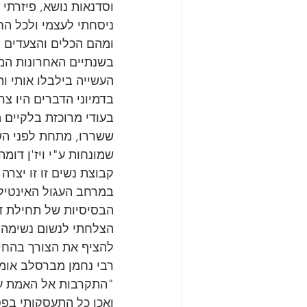
וסדנאות נושא, פיזרתי מ
ניסחתי לעצמי ולכל הח
ומהם הכלים והצעדים ל
בשנתיים האחרונות המש
העשייה בילבלו אותי ו
בדמיוני הדברים היו צר
בעודי מרוכזת בלקיים 
ששררו, מתחת לפני השט
שמונחות ע"י ויז'ן דומה
קבוצת נשים זו זו יצרה
במרחב העגול האינטילי
הבסיסיות של תחילת דר
הצלחתי לנשום נשימה ע
להציף את הצורך בהחיי
רבי נחמן מברסלב אומ
"התקרבות אל האמת עש
ואכן כל התעסקותי בפט