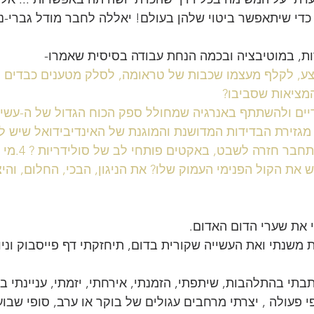
כדי שיתאפשר ביטוי שלהן בעולם! יאללה לחבר מודל גברי-נש
ות, במוטיבציה ובכמה הנחת עבודה בסיסית שאמרו-
פצע, לקלף מעצמו שכבות של טראומה, לסלק מטענים כבדים מג
המציאות שסביבו?
 מגזירת הבדידות המדושנת והמוגנת של האינדיבידואל שיש לו
לא מספיק טוב לו, 
את הקול הפנימי העמוק שלו? את הניגון, הבכי, החלום, והיצ
 את שערי הדום האדום.
משנתי ואת העשייה שקורית בדום, תיחזקתי דף פייסבוק וניו
תי בהתלהבות, שיתפתי, הזמנתי, אירחתי, יזמתי, עניינתי בפ
פי פעולה , יצרתי מרחבים עגולים של בוקר או ערב, סופי שבוע