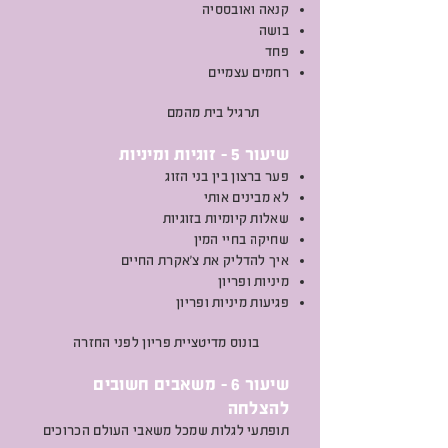
קנאה ואובססיה
בושה
פחד
רחמים עצמיים
תרגיל בית מהמם
שיעור 5 - זוגיות ומיניות
פער ברצון בין בני הזוג
לא מבינים אותי
שאלות קיומיות בזוגיות
שחיקה בחיי המין
איך להדליק את צ'אקרת החיים
מיניות ופריון
פגיעות מיניות ופריון
בונוס מדיטציית פריון לפני החזרה
שיעור 6 - משאבים חשובים
להצלחה
תופתעי לגלות שמכל משאבי העולם הכרוכים